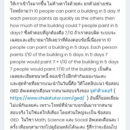
ให้เราเข้าใจมากขึ้น ไม่ค้างคาใจด้วยค่ะ ยกตัวอย่างเช่น
โจทย์ถามว่า 10 people can paint a building in 5 day. If
each person paints as quickly as the others then
how much of the building could 7 people paint in 5
days? ซึ่งคำตอบที่ถูกต้องคือ 7/10 ถ้าเราตอบผิด ระบบจะ
เฉลยและอธิบายมาให้เลยว่าที่ต้องตอบข้อนี้เนื่องจาก 10
people can paint a building in 5 days. Each person
paints 1/10 of the building in 5 days. In 5 days 7
people would paint 7 × 1/10 of the building In 5 days
7 people would paint 7/10 of the building. เป็นต้น
เฉลยละเอียดขนาดนี้ ลองเข้าไปฝึกทำกันเยอะๆนะคะ
และ
สุดท้ายที่อยากแนะนำในวันนี้คือ วิดีโอคลิปแนว ข้อสอบ
GED อัพเดตทุกเดือนจากสนามสอบจริงของ
จุฬาติวเตอร์
(
https://www.chulatutor.com/ged/
)
อันนี้ก็ยอดเยี่ยม
ไม่แพ้กันเลยค่ะ เพราะโจทย์ที่นำมาบอกนั้นมาจากสนาม
สอบจริง ไม่ใช่แค่ใกล้เคียง โดยส่วนใหญ่จะเป็น ข้อสอบ
GED ในวิชา Math, Science และ Social อัพเดตเดือนละ 1
ครั้ง เพื่อนๆสามารถไปดูย้อนหลังได้นะคะ รู้สึกว่าจะย้อนไป