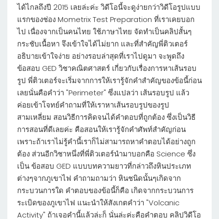
ได้ไกลถึงปี 2015 เลยล่ะค่ะ วิดีโอนี้จะดูง่ายกว่าวิดีโอรูปแบบ
แรกของช่อง Mometrix Test Preparation ที่เราเคยบอก
ไป เนื่องจากเป็นคนไทย ใช้ภาษาไทย จัดทำเป็นคลิปสั้นๆ
กระชับเนื้อหา จึงเข้าใจได้ไม่ยาก และที่สำคัญพี่ติวเตอร์
อธิบายเข้าใจง่าย อย่างรอบล่าสุดที่เราไปดูมา จะพูดถึง
ข้อสอบ GED วิชาคณิตศาสตร์ เกี่ยวกับเรื่องการหาเส้นรอบ
รูป พี่ติวเตอร์จะเริ่มจากการให้เรารู้จักคำสำคัญของข้อนี้ก่อน
เลยนั่นคือคำว่า "Perimeter" ซึ่งแปลว่า เส้นรอบรูป แล้ว
ค่อยเข้าโจทย์คำถามที่ให้เราหาเส้นรอบรูปของรูป
สามเหลี่ยม สอนวิธีการคิดจนได้คำตอบที่ถูกต้อง ซึ่งเป็นวิธี
การสอนที่ดีเลยค่ะ คือสอนให้เรารู้จักคำศัพท์สำคัญก่อน
เพราะถ้าเราไม่รู้คำนี้เราก็ไม่สามารถหาคำตอบได้อย่างถูก
ต้อง ส่วนอีกวิชาหนึ่งที่พี่ติวเตอร์นำมาบอกคือ Science ซึ่ง
เป็น ข้อสอบ GED แบบบทความยาวที่กล่าวถึงหินประเภท
ต่างๆจากภูเขาไฟ คำถามถามว่า หินชนิดนั้นๆเกิดจาก
กระบวนการใด คำตอบของข้อนี้ก็คือ เกิดจากกระบวนการ
ระเบิดของภูเขาไฟ แนะนำให้สังเกตคำว่า "Volcanic
Activity" ถ้าเจอคำนี้แล้วล่ะก็ นั่นล่ะค่ะคือคำตอบ คลิปวิดีโอ