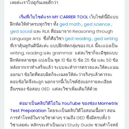
เลยค่ะเราไปดูกันเลยดีกว่า
เริ่มที่เว็บไซด์แรก MY CARRER TOOL
เว็บไซต์นี้มีแบบ
ฝึกหัดให้ทำครบทุกวิชา ทั้ง
ged math
,
ged science
,
ged social
และ RLA ที่ย่อมาจาก Reasoning through
Language Arts ซึ่งก็คือวิชา
ged reading
,
ged writing
ที่เราคุ้นหูกันดีนี่ล่ะค่ะ แบบฝึกหัดกลุ่มของ RLA นี้จะแบ่งเป็น
writing, reading และ grammar แต่ละวิชาก็จะมีชุดแบบ
ฝึกหัดหลายชุด แบ่งเป็น ชุด 10 ข้อ 15 ข้อ 25 ข้อ และ 50 ข้อ
หลังจากเราทำเสร็จแล้ว ระบบจะทำการตรวจและให้คะแนน
ออกมา ข้อใดที่ตอบผิดก็จะเฉลยให้ค่ะว่าจริงๆแล้วควรจะ
ตอบข้อใดจึงจะถูก นอกจากนี้เว็บไซต์ยังบอกรายละเอียด
อื่นๆของ ข้อสอบ GED แต่ละวิชาเพิ่มเติมให้ด้วย
ต่อมาเป็นคลิปวิดีโอใน YouTube ของช่อง Mometrix
Test Preparation
โดยจะเป็นคลิปวิดีโอสอนเนื้อหา สอน
การทำโจทย์ในรายวิชาต่างๆ รวมถึง GED ซึ่งมีครบทั้ง 5
วิชาเลยค่ะ หลักๆจะทำเป็นแนว Study Guide ชวนทำโจทย์