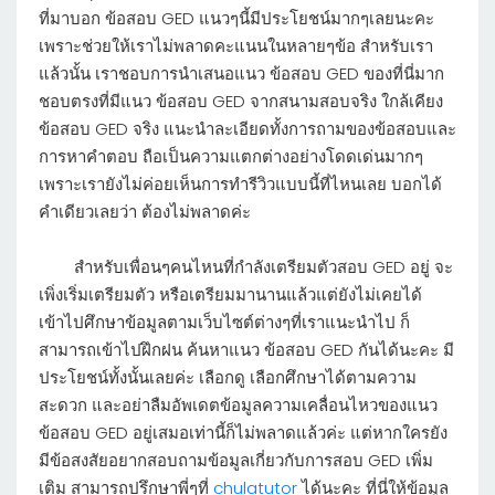
ที่มาบอก ข้อสอบ GED แนวๆนี้มีประโยชน์มากๆเลยนะคะ
เพราะช่วยให้เราไม่พลาดคะแนนในหลายๆข้อ สำหรับเรา
แล้วนั้น เราชอบการนำเสนอแนว ข้อสอบ GED ของที่นี่มาก
ชอบตรงที่มีแนว ข้อสอบ GED จากสนามสอบจริง ใกล้เคียง
ข้อสอบ GED จริง แนะนำละเอียดทั้งการถามของข้อสอบและ
การหาคำตอบ ถือเป็นความแตกต่างอย่างโดดเด่นมากๆ
เพราะเรายังไม่ค่อยเห็นการทำรีวิวแบบนี้ที่ไหนเลย บอกได้
คำเดียวเลยว่า ต้องไม่พลาดค่ะ
สำหรับเพื่อนๆคนไหนที่กำลังเตรียมตัวสอบ GED อยู่ จะ
เพิ่งเริ่มเตรียมตัว หรือเตรียมมานานแล้วแต่ยังไม่เคยได้
เข้าไปศึกษาข้อมูลตามเว็บไซต์ต่างๆที่เราแนะนำไป ก็
สามารถเข้าไปฝึกฝน ค้นหาแนว ข้อสอบ GED กันได้นะคะ มี
ประโยชน์ทั้งนั้นเลยค่ะ เลือกดู เลือกศึกษาได้ตามความ
สะดวก และอย่าลืมอัพเดตข้อมูลความเคลื่อนไหวของแนว
ข้อสอบ GED อยู่เสมอเท่านี้ก็ไม่พลาดแล้วค่ะ แต่หากใครยัง
มีข้อสงสัยอยากสอบถามข้อมูลเกี่ยวกับการสอบ GED เพิ่ม
เติม สามารถปรึกษาพี่ๆที่
chulatutor
ได้นะคะ ที่นี่ให้ข้อมูล