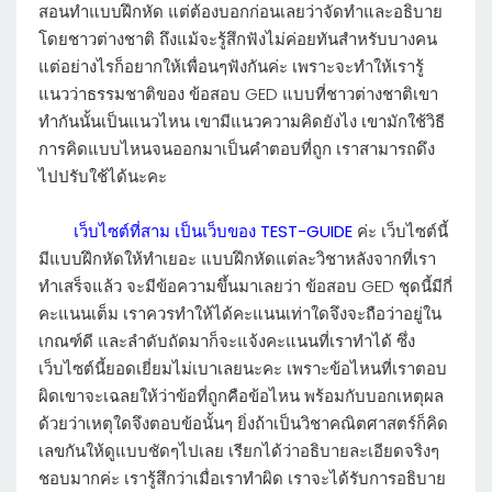
สอนทำแบบฝึกหัด แต่ต้องบอกก่อนเลยว่าจัดทำและอธิบาย
โดยชาวต่างชาติ ถึงแม้จะรู้สึกฟังไม่ค่อยทันสำหรับบางคน
แต่อย่างไรก็อยากให้เพื่อนๆฟังกันค่ะ เพราะจะทำให้เรารู้
แนวว่าธรรมชาติของ ข้อสอบ GED แบบที่ชาวต่างชาติเขา
ทำกันนั้นเป็นแนวไหน เขามีแนวความคิดยังไง เขามักใช้วิธี
การคิดแบบไหนจนออกมาเป็นคำตอบที่ถูก เราสามารถดึง
ไปปรับใช้ได้นะคะ
เว็บไซต์ที่สาม เป็นเว็บของ TEST-GUIDE
ค่ะ เว็บไซต์นี้
มีแบบฝึกหัดให้ทำเยอะ แบบฝึกหัดแต่ละวิชาหลังจากที่เรา
ทำเสร็จแล้ว จะมีข้อความขึ้นมาเลยว่า ข้อสอบ GED ชุดนี้มีกี่
คะแนนเต็ม เราควรทำให้ได้คะแนนเท่าใดจึงจะถือว่าอยู่ใน
เกณฑ์ดี และลำดับถัดมาก็จะแจ้งคะแนนที่เราทำได้ ซึ่ง
เว็บไซต์นี้ยอดเยี่ยมไม่เบาเลยนะคะ เพราะข้อไหนที่เราตอบ
ผิดเขาจะเฉลยให้ว่าข้อที่ถูกคือข้อไหน พร้อมกับบอกเหตุผล
ด้วยว่าเหตุใดจึงตอบข้อนั้นๆ ยิ่งถ้าเป็นวิชาคณิตศาสตร์ก็คิด
เลขกันให้ดูแบบชัดๆไปเลย เรียกได้ว่าอธิบายละเอียดจริงๆ
ชอบมากค่ะ เรารู้สึกว่าเมื่อเราทำผิด เราจะได้รับการอธิบาย