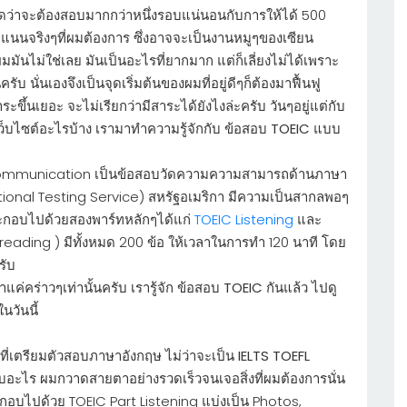
ิดว่าจะต้องสอบมากกว่าหนึ่งรอบแน่นอนกับการให้ได้ 500
ะแนนจริงๆที่ผมต้องการ ซึ่งอาจจะเป็นงานหมูๆของเซียน
มมันไม่ใช่เลย มันเป็นอะไรที่ยากมาก แต่ก็เลี่ยงไม่ได้เพราะ
 นั่นเองจึงเป็นจุดเริ่มต้นของผมที่อยู่ดีๆก็ต้องมาฟื้นฟู
าระขึ้นเยอะ จะไม่เรียกว่ามีสาระได้ยังไงล่ะครับ วันๆอยู่แต่กับ
เว็บไซต์อะไรบ้าง เรามาทำความรู้จักกับ ข้อสอบ
TOEIC
แบบ
l Communication เป็นข้อสอบวัดความความสามารถด้านภาษา
ational Testing Service) สหรัฐอเมริกา มีความเป็นสากลพอๆ
ะกอบไปด้วยสองพาร์ทหลักๆได้แก่
TOEIC Listening
และ
 reading ) มีทั้งหมด 200 ข้อ ให้เวลาในการทำ 120 นาที โดย
รับ
่าแค่คร่าวๆเท่านั้นครับ เรารู้จัก ข้อสอบ
TOEIC
กันแล้ว ไปดู
นวันนี้
ที่เตรียมตัวสอบภาษาอังกฤษ ไม่ว่าจะเป็น
IELTS TOEFL
สอบอะไร ผมกวาดสายตาอย่างรวดเร็วจนเจอสิ่งที่ผมต้องการนั่น
ะกอบไปด้วย TOEIC Part Listening แบ่งเป็น Photos,