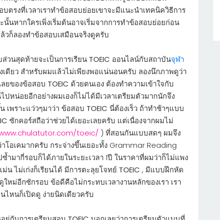
ชอบตรงที่เวลาเราทำข้อสอบย่อยเขาจะมีแนะนำเทคนิควิธีการ
ะนั้นหากใครเพิ่งเริ่มต้นอาจเริ่มจากการทำข้อสอบย่อยก่อน
้นแล้วก็ลองทำข้อสอบเสมือนจริงดูครับ
ส่วนสุดท้ายจะเป็นการเรียน
TOEIC
ออนไลน์กับสถาบัน
จุฬา
งเดียว สำหรับผมแล้วไม่เพียงพอแน่นอนครับ ลองนึกภาพดูว่า
บเฉลยของข้อสอบ
TOEIC
ด้วยตนเอง ต้องทำความเข้าใจกับ
นไปหน่อยอีกอย่างผมเองก็ไม่ได้มีเวลาเตรียมตัวมากนักจึง
ขึ้น เพราะแว่วๆมาว่า ข้อสอบ
TOEIC
นี่ต้องเร็ว ถ้าทำช้าๆแบบ
IC
ซักคอร์สถือว่าช่วยได้เยอะเลยครับ แต่เนื่องจากผมไม่
/www.chulatutor.com/toeic/
) ที่สอนกันแบบสดๆ ผมจึง
โอเคมากครับ กระจ่างขึ้นเยอะทั้ง Grammar Reading
ไปซ้ำมากี่รอบก็ได้ภายในระยะเวลา 1ปี ในราคาที่ผมว่าก็ไม่แพง
ม่น ไม่เก่งก็เรียนได้ มีการตะลุยโจทย์
TOEIC
, มีแบบฝึกหัด
ดูใหม่อีกซักรอบ ข้อดีคือไม่กระทบเวลางานหลักของเรา เรา
นไหนก็เปิดดู ง่ายนิดเดียวครับ
่นอยู่กับการเตรียมสอบ
TOEIC
บอกเลยว่าการเตรียมตัวแบบที่