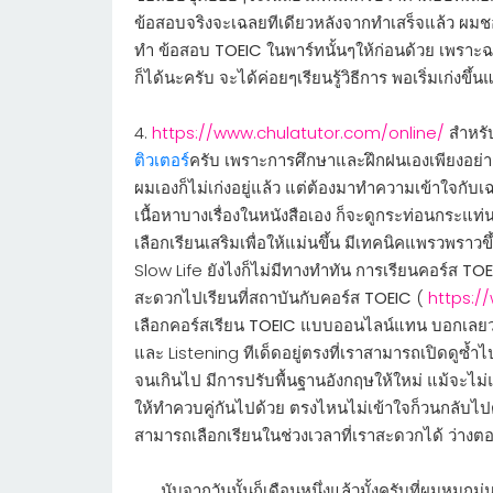
ข้อสอบจริงจะเฉลยทีเดียวหลังจากทำเสร็จแล้ว ผม
ทำ ข้อสอบ
TOEIC
ในพาร์ทนั้นๆให้ก่อนด้วย เพราะฉ
ก็ได้นะครับ จะได้ค่อยๆเรียนรู้วิธีการ พอเริ่มเก่งขึ
4.
https://www.chulatutor.com/online/
สำหรับ
ติวเตอร์
ครับ เพราะการศึกษาและฝึกฝนเองเพียงอย่า
ผมเองก็ไม่เก่งอยู่แล้ว แต่ต้องมาทำความเข้าใจกั
เนื้อหาบางเรื่องในหนังสือเอง ก็จะดูกระท่อนกระแท่
เลือกเรียนเสริมเพื่อให้แม่นขึ้น มีเทคนิคแพรวพราว
Slow Life ยังไงก็ไม่มีทางทำทัน การเรียนคอร์ส
TOE
สะดวกไปเรียนที่สถาบันกับคอร์ส
TOEIC
(
https:/
เลือกคอร์สเรียน
TOEIC
แบบออนไลน์แทน บอกเลยว่า
และ Listening ทีเด็ดอยู่ตรงที่เราสามารถเปิดดูซ้ำ
จนเกินไป มีการปรับพื้นฐานอังกฤษให้ใหม่ แม้จะไม่แ
ให้ทำควบคู่กันไปด้วย ตรงไหนไม่เข้าใจก็วนกลับไป
สามารถเลือกเรียนในช่วงเวลาที่เราสะดวกได้ ว่างตอ
นับจากวันนั้นก็เดือนหนึ่งแล้วมั้งครับที่ผมหมกมุ