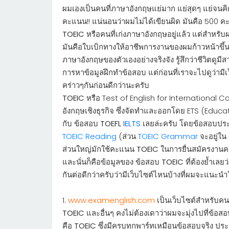
ผมเองเป็นคนที่ภาษาอังกฤษแย่มาก แย่สุดๆ แย่จนค
คะแนน!! แน่นอนว่าผมไม่ได้เขียนผิด มันคือ 500 ค
TOEIC
หรือคนที่เก่งภาษาอังกฤษอยู่แล้ว แต่สำหรับผ
มันคือใบเบิกทางให้อาชีพการงานของผมก้าวหน้าขึ้นครับ
ภาษาอังกฤษของตัวเองอย่างจริงจัง รู้สึกว่าชีวิตดูมีส
การหาข้อมูลฝึกทำข้อสอบ แต่ก่อนที่เราจะไปดูว่ามี
คร่าวๆกันก่อนดีกว่านะครับ
TOEIC
หรือ Test of English for Internationa
อังกฤษเชิงธุรกิจ ซึ่งจัดทำและออกโดย ETS (Educ
กับ ข้อสอบ
TOEFL
IELTS
เลยล่ะครับ โดยข้อสอบปร
TOEIC Reading
(ส่วน
TOEIC Grammar
จะอยู่ใน
ส่วนใหญ่มักใช้คะแนน
TOEIC
ในการยื่นสมัครงานค
และนั่นก็คือข้อมูลของ ข้อสอบ
TOEIC
ที่ต้องย้ำเลยว
กันต่อดีกว่าครับว่ามีเว็บไซต์ไหนบ้างที่ผมจะแนะนำใ
1.
www.examenglish.com
เป็นเว็บไซต์สำหรับคน
TOEIC
และอื่นๆ คงไม่ต้องเดาว่าผมจะมุ่งไปที่ข้อ
คือ
TOEIC
ซึ่งมีครบทุกพาร์ทเหมือนข้อสอบจริง ปร