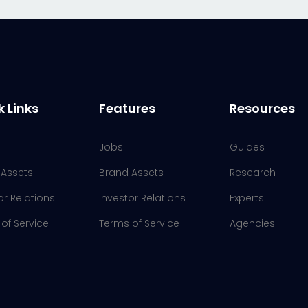
k Links
Features
Resources
Jobs
Guides
 Assets
Brand Assets
Research
or Relations
Investor Relations
Experts
of Service
Terms of Service
Agencies