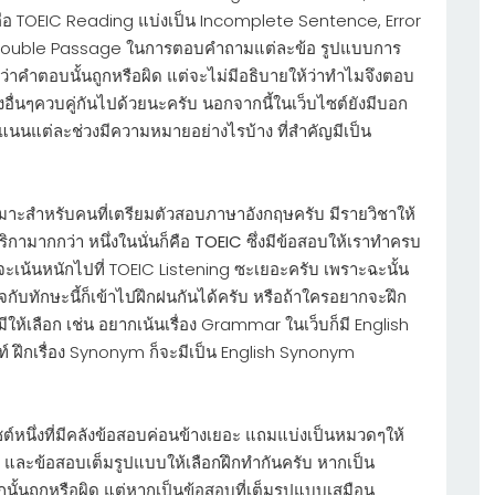
ือ TOEIC Reading แบ่งเป็น Incomplete Sentence, Error
ouble Passage ในการตอบคำถามแต่ละข้อ รูปแบบการ
่าคำตอบนั้นถูกหรือผิด แต่จะไม่มีอธิบายให้ว่าทำไมจึงตอบ
ล่งอื่นๆควบคู่กันไปด้วยนะครับ นอกจากนี้ในเว็บไซต์ยังมีบอก
นนแต่ละช่วงมีความหมายอย่างไรบ้าง ที่สำคัญมีเป็น
่เหมาะสำหรับคนที่เตรียมตัวสอบภาษาอังกฤษครับ มีรายวิชาให้
กามากกว่า หนึ่งในนั่นก็คือ
TOEIC
ซึ่งมีข้อสอบให้เราทำครบ
จะเน้นหนักไปที่ TOEIC Listening ซะเยอะครับ เพราะฉะนั้น
่นใจกับทักษะนี้ก็เข้าไปฝึกฝนกันได้ครับ หรือถ้าใครอยากจะฝึก
็มีให้เลือก เช่น อยากเน้นเรื่อง Grammar ในเว็บก็มี English
์ ฝึกเรื่อง Synonym ก็จะมีเป็น English Synonym
ซต์หนึ่งที่มีคลังข้อสอบค่อนข้างเยอะ แถมแบ่งเป็นหมวดๆให้
อยๆ และข้อสอบเต็มรูปแบบให้เลือกฝึกทำกันครับ หากเป็น
นั้นถูกหรือผิด แต่หากเป็นข้อสอบที่เต็มรูปแบบเสมือน