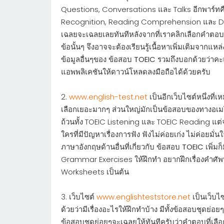
Questions, Conversations และ Talks อีกพาร์ทค
Recognition, Reading Comprehension และ D
เฉลยจะเฉลยเลยทันทีหลังจากที่เราคลิกเลือกคำตอบว
ข้อนั้นๆ จึงอาจจะต้องเรียนรู้เนื้อหาเพิ่มเติมจากแห
ข้อมูลอื่นๆของ ข้อสอบ
TOEIC
รวมถึงบอกด้วยว่าคะแ
แอพพลิเคชันให้ดาวน์โหลดลงมือถือได้ด้วยครับ
2.
www.english-test.net
เป็นอีกเว็บไซต์หนึ่งที
เลือกเยอะมากๆ ส่วนใหญ่มักเป็นข้อสอบของทางอเมริ
ถ้วนทั้ง TOEIC Listening และ TOEIC Reading แต่
ใครที่มีปัญหาเรื่องการฟัง ฟังไม่ค่อยเก่ง ไม่ค่อยมั
ภาษาอังกฤษด้านอื่นที่เกี่ยวกับ ข้อสอบ
TOEIC
เพิ่มก
Grammar Exercises ให้ฝึกทำ อยากฝึกเรื่องคำศัพท
Worksheets เป็นต้น
3. เว็บไซต์
www.englishteststore.net
เป็นเว็บไ
ด้วยว่ามีเรื่องอะไรให้ฝึกทำบ้าง มีทั้งข้อสอบชุดย่
ข้อสอบชุดย่อยๆจะเฉลยให้ทันทีครับว่าคำตอบที่เลือก