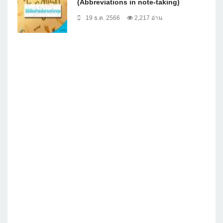
(Abbreviations in note-taking)
19 ธ.ค. 2566
2,217 อ่าน