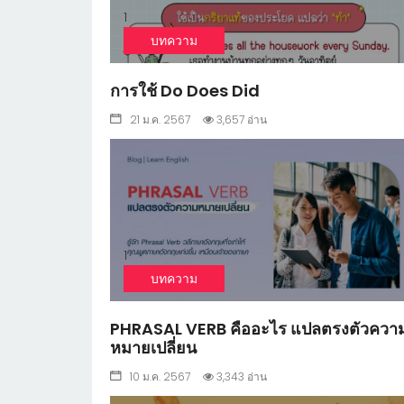
1
บทความ
การใช้ Do Does Did
21 ม.ค. 2567
3,657 อ่าน
1
บทความ
PHRASAL VERB คืออะไร แปลตรงตัวควา
หมายเปลี่ยน
10 ม.ค. 2567
3,343 อ่าน