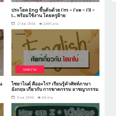
ประโยค Eng ขึ้นต้นด้วย I'm - I've - I'll -
I... พร้อมใช้งาน โดยครูฝ้าย
27 ส.ค. 2566
2,865 อ่าน
1
บทความ
น
ไซยาไนด์ คืออะไร? เรียนรู้คำศัพท์ภาษา
อังกฤษ เกี่ยวกับ การฆาตกรรม อาชญากรรม
9 ก.ค. 2566
991 อ่าน